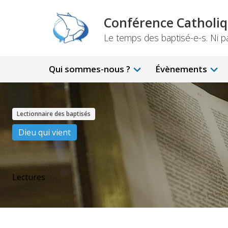
Aller
Conférence Catholiq
au
contenu
Le temps des baptisé-e-s. Ni part
principal
Main
navigation
Qui sommes-nous ?
Évènements
Lectionnaire des baptisés
Dieu qui vient
Lectures