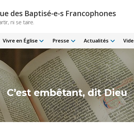
ue des Baptisé-e-s Francophones
ir, ni se taire.
Vivre en Église
Presse
Actualités
Vid
C’est embêtant, dit Dieu