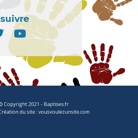
suivre
© Copyright 2021 - Baptises.fr
Création du site :
vousvoulezunsite.com