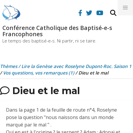
Aller
nav
au
contenu
principal
Conférence Catholique des Baptisé-e-s
Francophones
Le temps des baptisé-e-s. Ni partir, ni se taire.
Thèmes /
Lire la Genèse avec Roselyne Dupont-Roc. Saison 1
/
Vos questions, vos remarques (1)
/ Dieu et le mal
Dieu et le mal
Dans la page 1 de la feuille de route n°4, Roselyne
pose la question "nous naissons dans un monde
marqué par le mal " .
Qui en est à l'origine ? le serpent ? Adam ; Adonaï et