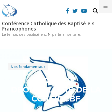
Aller
nav
au
contenu
principal
Conférence Catholique des Baptisé-e-s
Francophones
Le temps des baptisé-e-s. Ni partir, ni se taire.
Nos fondamentaux
CODE DE
DÉONTOLOGIE DE LA
CCBF/DCBF