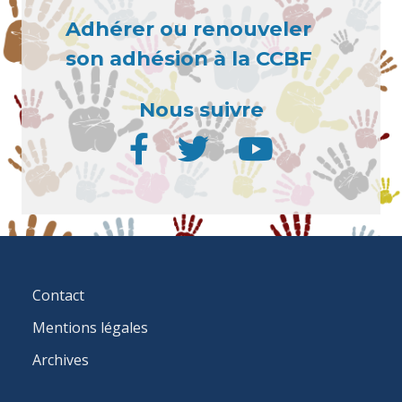
Adhérer ou renouveler
son adhésion à la CCBF
Nous suivre
FOOTER
Contact
MENU
Mentions légales
Archives